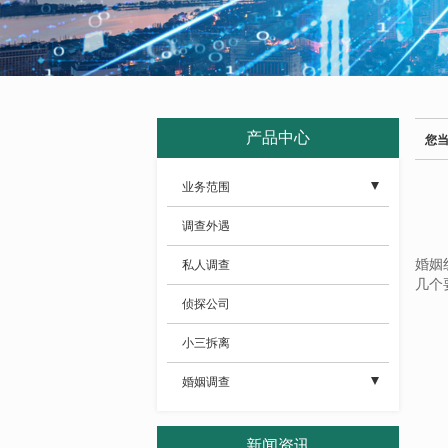
产品中心
您
业务范围
- 分手挽回
调查外遇
- 分离小三
婚姻
私人调查
几个
- 侦探
侦探公司
- 情感挽回
小三拆离
- 私人调查
婚姻调查
- 婚姻调查
- 其它
新闻资讯