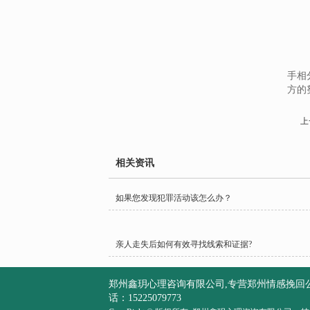
手相
方的
上
相关资讯
如果您发现犯罪活动该怎么办？
亲人走失后如何有效寻找线索和证据?
郑州鑫玥心理咨询有限公司,专营郑州情感挽回
话：15225079773