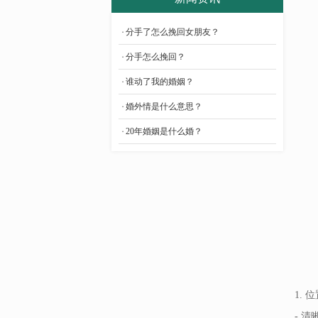
- 婚姻调查取证
分手了怎么挽回女朋友？
- 婚姻调查问卷
分手怎么挽回？
- 婚姻出轨调查
谁动了我的婚姻？
- 婚姻外遇调查
婚外情是什么意思？
- 婚姻信息调查
20年婚姻是什么婚？
- 婚姻家庭调查
- 婚姻感情调查
- 婚姻调查婚外情
- 婚姻调查报告
- 婚姻状况调查
- 婚姻侦探调查
1. 
- 婚姻财产调查
- 