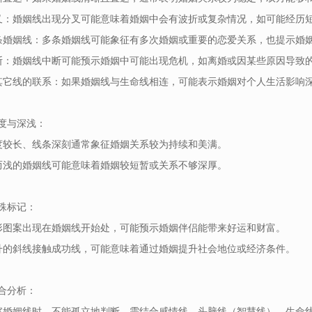
分叉：婚姻线出现分叉可能意味着婚姻中会有波折或复杂情况，如可能经历
多条婚姻线：多条婚姻线可能象征有多次婚姻或重要的恋爱关系，也提示婚
中断：婚姻线中断可能预示婚姻中可能出现危机，如离婚或因某些原因导致
与其它线的联系：如果婚姻线与生命线相连，可能表示婚姻对个人生活影响
长度与深浅：
长度较长、线条深刻通常象征婚姻关系较为持续和美满。
短而浅的婚姻线可能意味着婚姻较短暂或关系不够深厚。
特殊标记：
星形图案出现在婚姻线开始处，可能预示婚姻伴侣能带来好运和财富。
上升的斜线接触成功线，可能意味着通过婚姻提升社会地位或经济条件。
综合分析：
观察婚姻线时，不能孤立地判断，需结合感情线、头脑线（智慧线）、生命