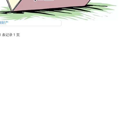
姻财产
1 条记录 1 页