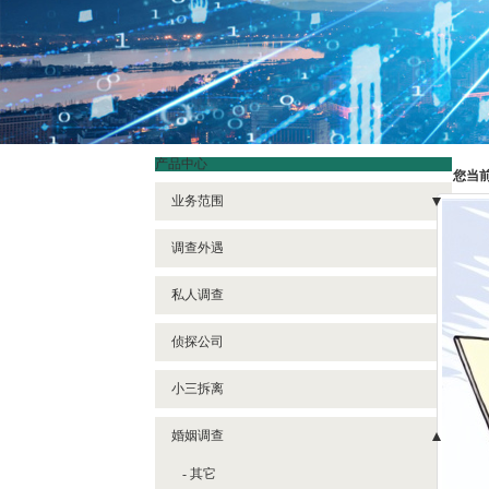
产品中心
您当
业务范围
- 分手挽回
调查外遇
- 分离小三
私人调查
- 侦探
侦探公司
- 情感挽回
小三拆离
- 私人调查
- 婚姻调查
婚姻调查
- 其它